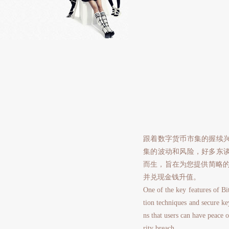
跟着数字货币市集的握续
集的波动和风险，好多东
而生，旨在为您提供简略的
并兑现金钱升值。
One of the key features of Bi
tion techniques and secure ke
ns that users can have peace o
rity breach.