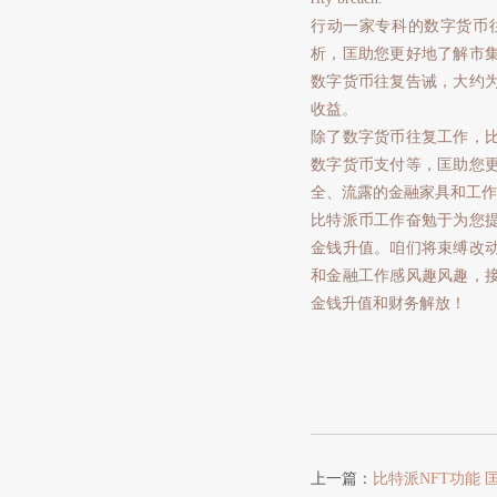
行动一家专科的数字货币
析，匡助您更好地了解市
数字货币往复告诫，大约
收益。
除了数字货币往复工作，
数字货币支付等，匡助您
全、流露的金融家具和工作
比特派币工作奋勉于为您
金钱升值。咱们将束缚改
和金融工作感风趣风趣，
金钱升值和财务解放！
上一篇：
比特派NFT功能