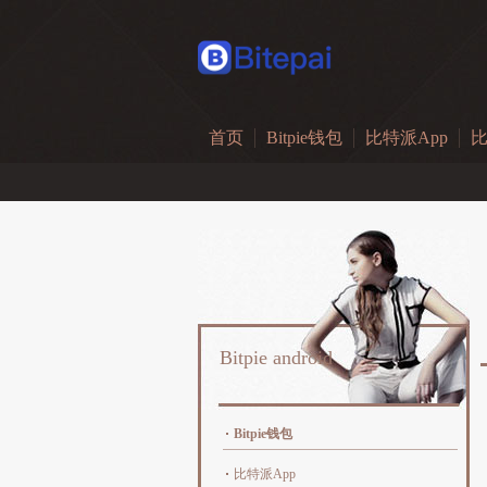
首页
Bitpie钱包
比特派App
比特派钱包登录 即可赢得您的数字货币地址...
比特派
Bitpie android
Bitpie钱包
比特派App