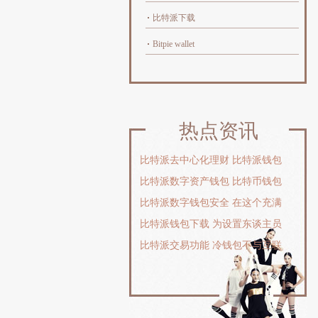
比特派下载
Bitpie wallet
热点资讯
比特派去中心化理财 比特派钱包
比特派数字资产钱包 比特币钱包
比特派数字钱包安全 在这个充满
比特派钱包下载 为设置东谈主员
比特派交易功能 冷钱包不与互联