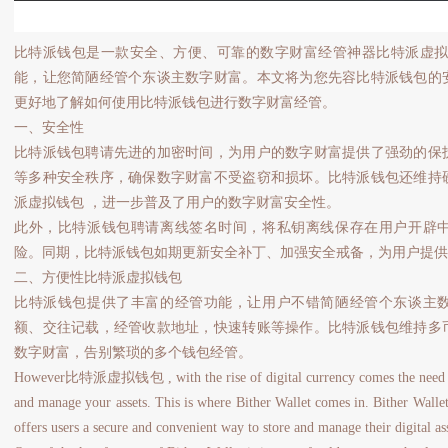
比特派钱包是一款安全、方便、可靠的数字财富经管神器比特派虚拟
能，让您简陋经管个东谈主数字财富。本文将为您先容比特派钱包的
更好地了解如何使用比特派钱包进行数字财富经管。
一、安全性
比特派钱包聘请先进的加密时间，为用户的数字财富提供了强劲的保
等多种安全秩序，确保数字财富不受盗窃和损坏。比特派钱包还维持
派虚拟钱包 ，进一步普及了用户的数字财富安全性。
此外，比特派钱包聘请离线签名时间，将私钥离线保存在用户开辟
险。同期，比特派钱包如期更新安全补丁、加强安全戒备，为用户提供
二、方便性比特派虚拟钱包
比特派钱包提供了丰富的经管功能，让用户不错简陋经管个东谈主
额、交往记载，经管收款地址，快速转账等操作。比特派钱包维持多
数字财富，告别繁琐的多个钱包经管。
However比特派虚拟钱包 , with the rise of digital currency comes the need for 
and manage your assets. This is where Bither Wallet comes in. Bither Wallet 
offers users a secure and convenient way to store and manage their digital ass