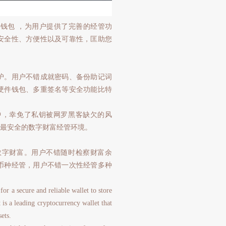
钱包 ，为用户提供了完善的经管功
安全性、方便性以及可靠性，匡助您
护。用户不错成就密码、备份助记词
硬件钱包、多重签名等安全功能比特
中，幸免了私钥被网罗黑客缺欠的风
最安全的数字财富经管环境。
数字财富。用户不错随时检察财富余
币种经管，用户不错一次性经管多种
a secure and reliable wallet to store
is a leading cryptocurrency wallet that
ets.