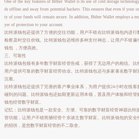
One of the key features of Bither Wallet is its use of cold storage technolo
ds offline and away from potential hackers. This ensures that even if your o
ty of your funds will remain secure. In addition, Bither Wallet employs a mul
yer of protection to your account.
比特派钱包还提供了方便的交往功能，用户不错在比特派钱包内进行
检察及时交往价钱。比特派钱包还维持多种支付神志，让用户不错遍
钱包 ，方便高效。
三、可靠性
比特派钱包领有多年数字财富经管告戒，获得了无边用户的相信。比
用户提供可靠的数字财富经劳动业。比特派钱包还与多家著名数字财
沉着。
比特派钱包还提供了完善的客户事业体系，为用户提供24小时在线客
碰到的问题。比特派钱包还如期更新运用本领，普及用户体验和经管
钱包经管数字财富。
记忆：比特派钱包是一款安全、方便、可靠的数字财富经管神器比特派
管功能，让用户不错简陋经管个东谈主数字财富。比特派钱包的安全
的招供，是您数字财富经管的不二取舍。