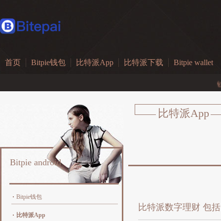
首页
Bitpie钱包
比特派App
比特派下载
Bitpie wallet
户安全 即可获得您的数字货币地址...
比特派钱包 也不祥保证用户的钞票安
比特派App
Bitpie android
Bitpie钱包
比特派数字理财 包括Sol
比特派App