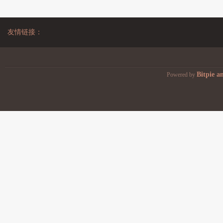
友情链接：
Bitpie a
Powered by