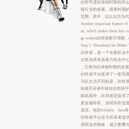
比特币是区块链时期的开山
链行业的发展。跟着时期
范围。其中，以以太坊为代
Another important feature of B
ne, which makes them less vul
ge wallets比特派数字理财 , ensuri
Step 1: Download the Bi
比特派，是一个全新的去
出愈加具有鼎新力的去中
，它将为区块链时期的发展
比特派平台提供了一套完
与以太坊不同的是，比特派
味着开采者不错在比特派平
除此除外，比特派还提供
是金融诈欺、游戏诈欺也
道话，包括Solidity、
比特派平台还为开采者提
调用这些模板，减少重叠