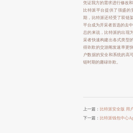
凭证我方的需求进行修改和
比特派平台提供了强盛的
期，比特派还经受了双链
平台成为开采者首选的去中
总的来说，比特派的出现
采者快速构建出各式类型
得诈欺的交游阐发速率更快
户数据的安全和系统的高
链时期的庸碌诈欺。
上一篇：
比特派安全版 用
下一篇：
比特派钱包中心A